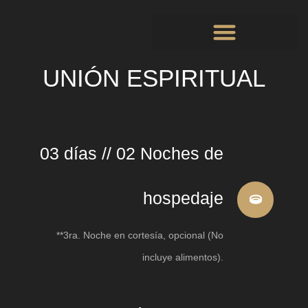
Paquetes | Promociones
Grupos Empresariales / Haz Tu Retiro
UNIÓN ESPIRITUAL
03 días // 02 Noches de
hospedaje
**3ra. Noche en cortesía, opcional (No
incluye alimentos).