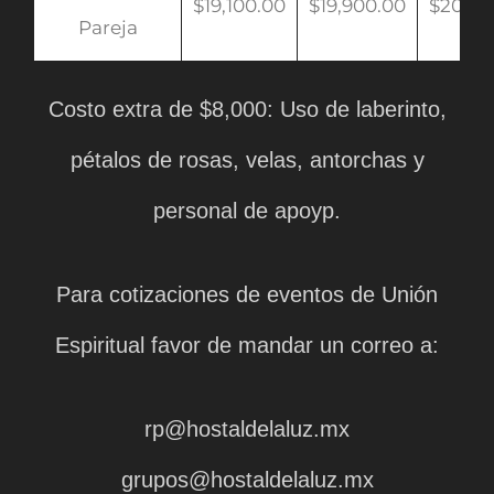
$19,100.00
$19,900.00
$20,90
Pareja
Costo extra de $8,000: Uso de laberinto,
pétalos de rosas, velas, antorchas y
personal de apoyp.
Para cotizaciones de eventos de Unión
Espiritual favor de mandar un correo a:
rp@hostaldelaluz.mx
grupos@hostaldelaluz.mx