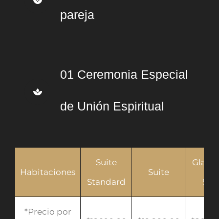
pareja
01 Ceremonia Especial
de Unión Espiritual
Suite
Glamp
Habitaciones
Suite
Standard
Sui
*Precio por